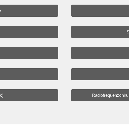
e
S
k)
Radiofrequenzchir